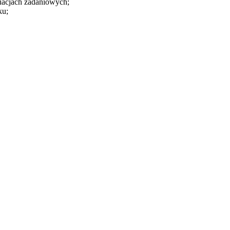
tuacjach zadaniowych;
ku;