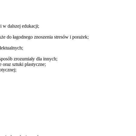
 w dalszej edukacji;
kże do łagodnego znoszenia stresów i porażek;
lektualnych;
sposób zrozumiały dla innych;
 oraz sztuki plastyczne;
otycznej;