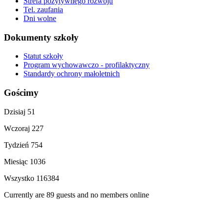
Strefa pozytywnego rozwoju
Tel. zaufania
Dni wolne
Dokumenty szkoły
Statut szkoły
Program wychowawczo - profilaktyczny
Standardy ochrony małoletnich
Gościmy
Dzisiaj
51
Wczoraj
227
Tydzień
754
Miesiąc
1036
Wszystko
116384
Currently are 89 guests and no members online