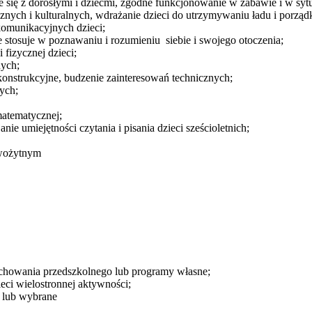
e się z dorosłymi i dziećmi, zgodne funkcjonowanie w zabawie i w sy
ych i kulturalnych, wdrażanie dzieci do utrzymywaniu ładu i porząd
omunikacyjnych dzieci;
re stosuje w poznawaniu i rozumieniu siebie i swojego otoczenia;
fizycznej dzieci;
nych;
onstrukcyjne, budzenie zainteresowań technicznych;
ych;
matematycznej;
nie umiejętności czytania i pisania dzieci sześcioletnich;
owożytnym
chowania przedszkolnego lub programy własne;
ci wielostronnej aktywności;
 lub wybrane