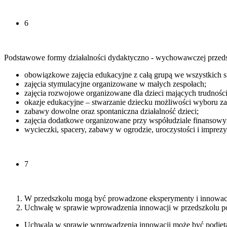
6
Podstawowe formy działalności dydaktyczno - wychowawczej przeds
obowiązkowe zajęcia edukacyjne z całą grupą we wszystkich s
zajęcia stymulacyjne organizowane w małych zespołach;
zajęcia rozwojowe organizowane dla dzieci mających trudnośc
okazje edukacyjne – stwarzanie dziecku możliwości wyboru zad
zabawy dowolne oraz spontaniczna działalność dzieci;
zajęcia dodatkowe organizowane przy współudziale finansowym
wycieczki, spacery, zabawy w ogrodzie, uroczystości i imprezy
7
W przedszkolu mogą być prowadzone eksperymenty i innowac
Uchwałę w sprawie wprowadzenia innowacji w przedszkolu po
Uchwala w sprawie wprowadzenia innowacji może być podjęta