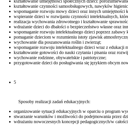
kształtowanie umiejętności społecznych dzieci: porozumiewani
kształtowanie czynności samoobsługowych, nawyków higieniczn
wspomaganie rozwoju mowy dzieci oraz innych umiejętności k
wspieranie dzieci w rozwijaniu czynności intelektualnych, któ
realizacja wychowania zdrowotnego i kształtowanie sprawności 
wdrażanie dzieci do dbałości o bezpieczeństwo własne oraz in
wspomaganie rozwoju intelektualnego dzieci poprzez zabawy k
pomaganie dzieciom w rozumieniu istoty zjawisk atmosferyczn
wychowanie dla poszanowania roślin i zwierząt;
wspomaganie rozwoju intelektualnego dzieci wraz z edukacji 
kształtowanie gotowości do nauki czytania i pisania oraz rozwija
wychowanie rodzinne, obywatelskie i patriotyczne;
przygotowanie dzieci do posługiwania się językiem obcym n
5
Sposoby realizacji zadań edukacyjnych:
organizowanie sytuacji edukacyjnych w oparciu o program wy
stwarzanie warunków i możliwości do podejmowania przez dzie
wdrażaniu nowoczesnych koncepcji pedagogicznych/w całości