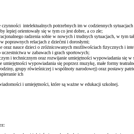
 czynności intelektualnych potrzebnych im w codziennych sytuacjach i
 lepiej orientowały się w tym co jest dobre, a co złe;
racjonalnego radzenia sobie w nowych i trudnych sytuacjach, w tym ta
e w poprawnych relacjach z dziećmi i dorosłymi;
 oraz nauce dzieci o zróżnicowanych możliwościach fizycznych i inte
do uczestnictwa w zabawach i grach sportowych;
czym i technicznym oraz rozwijanie umiejętności wypowiadania się w 
e umiejętności wypowiadania się poprzez muzykę, małe formy teatralne
rodziny, grupy rówieśniczej i wspólnoty narodowej) oraz postawy patri
pieranie ich
wiadomości i umiejętności, które są ważne w edukacji szkolnej.
ez: