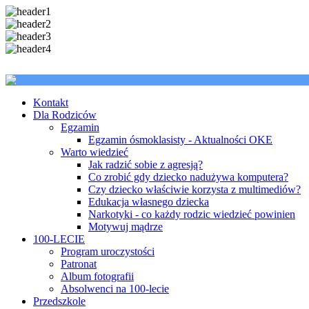
Kontakt
Dla Rodziców
Egzamin
Egzamin ósmoklasisty - Aktualności OKE
Warto wiedzieć
Jak radzić sobie z agresją?
Co zrobić gdy dziecko nadużywa komputera?
Czy dziecko właściwie korzysta z multimediów?
Edukacja własnego dziecka
Narkotyki - co każdy rodzic wiedzieć powinien
Motywuj mądrze
100-LECIE
Program uroczystości
Patronat
Album fotografii
Absolwenci na 100-lecie
Przedszkole