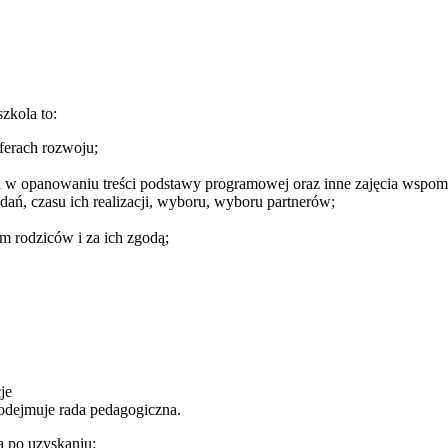
zkola to:
ferach rozwoju;
i w opanowaniu treści podstawy programowej oraz inne zajęcia wspom
ań, czasu ich realizacji, wyboru, wyboru partnerów;
 rodziców i za ich zgodą;
je
dejmuje rada pedagogiczna.
 po uzyskaniu: