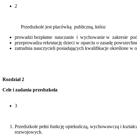
2
Przedszkole jest placówką publiczną, która:
prowadzi bezpłatne nauczanie i wychowanie w zakresie po
przeprowadza rekrutację dzieci w oparciu o zasadę powszechne
zatrudnia nauczycieli posiadających kwalifikacje określone w 
Rozdział 2
Cele i zadania przedszkola
3
Przedszkole pełni funkcję opiekuńczą, wychowawczą i kształ
rozwojowych.