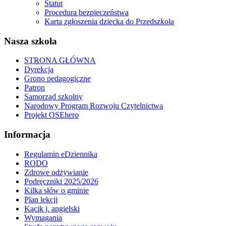
Statut
Procedura bezpieczeństwa
Karta zgłoszenia dziecka do Przedszkola
Nasza szkoła
STRONA GŁÓWNA
Dyrekcja
Grono pedagogiczne
Patron
Samorząd szkolny
Narodowy Program Rozwoju Czytelnictwa
Projekt OSEhero
Informacja
Regulamin eDziennika
RODO
Zdrowe odżywianie
Podręczniki 2025/2026
Kilka słów o gminie
Plan lekcji
Kącik j. angielski
Wymagania