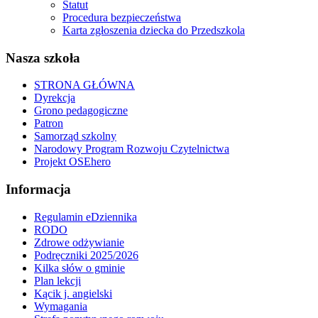
Statut
Procedura bezpieczeństwa
Karta zgłoszenia dziecka do Przedszkola
Nasza szkoła
STRONA GŁÓWNA
Dyrekcja
Grono pedagogiczne
Patron
Samorząd szkolny
Narodowy Program Rozwoju Czytelnictwa
Projekt OSEhero
Informacja
Regulamin eDziennika
RODO
Zdrowe odżywianie
Podręczniki 2025/2026
Kilka słów o gminie
Plan lekcji
Kącik j. angielski
Wymagania