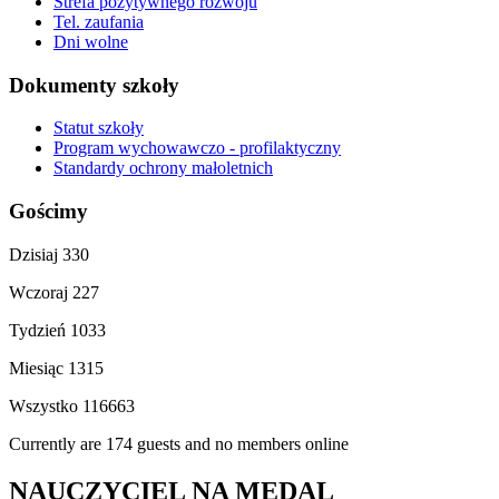
Strefa pozytywnego rozwoju
Tel. zaufania
Dni wolne
Dokumenty szkoły
Statut szkoły
Program wychowawczo - profilaktyczny
Standardy ochrony małoletnich
Gościmy
Dzisiaj
330
Wczoraj
227
Tydzień
1033
Miesiąc
1315
Wszystko
116663
Currently are 174 guests and no members online
NAUCZYCIEL NA MEDAL