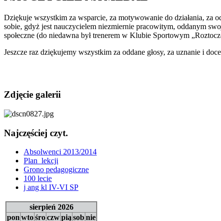
Dziękuje wszystkim za wsparcie, za motywowanie do działania, za od
sobie, gdyż jest nauczycielem niezmiernie pracowitym, oddanym swoje
społeczne (do niedawna był trenerem w Klubie Sportowym „Roztocz
Jeszcze raz dziękujemy wszystkim za oddane głosy, za uznanie i d
Zdjęcie galerii
Najczęściej czyt.
Absolwenci 2013/2014
Plan_lekcji
Grono pedagogiczne
100 lecie
j ang kl IV-VI SP
sierpień 2026
pon
wto
śro
czw
pią
sob
nie