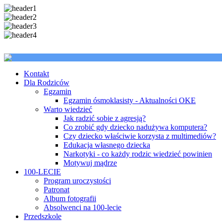
Kontakt
Dla Rodziców
Egzamin
Egzamin ósmoklasisty - Aktualności OKE
Warto wiedzieć
Jak radzić sobie z agresją?
Co zrobić gdy dziecko nadużywa komputera?
Czy dziecko właściwie korzysta z multimediów?
Edukacja własnego dziecka
Narkotyki - co każdy rodzic wiedzieć powinien
Motywuj mądrze
100-LECIE
Program uroczystości
Patronat
Album fotografii
Absolwenci na 100-lecie
Przedszkole