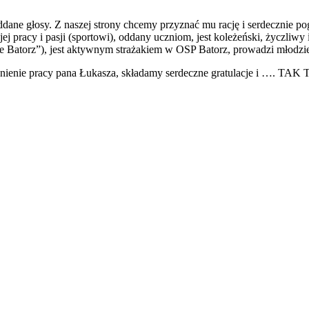
dane głosy. Z naszej strony chcemy przyznać mu rację i serdecznie po
j pracy i pasji (sportowi), oddany uczniom, jest koleżeński, życzliw
e Batorz”), jest aktywnym strażakiem w OSP Batorz, prowadzi młodz
ocenienie pracy pana Łukasza, składamy serdeczne gratulacje i …. 