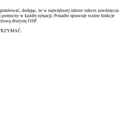
gratulować, dodając, że w największej mierze sukces zawdzięcza
y i pomocny w każdej sytuacji. Ponadto sprawuje ważne funkcje
ieżową drużynę OSP.
TAK TRZYMAĆ.