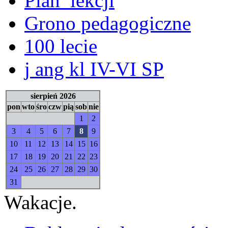
Plan_lekcji
Grono pedagogiczne
100 lecie
j ang kl IV-VI SP
sierpień 2026
pon
wto
śro
czw
pią
sob
nie
1
2
3
4
5
6
7
8
9
10
11
12
13
14
15
16
17
18
19
20
21
22
23
24
25
26
27
28
29
30
31
Wakacje.