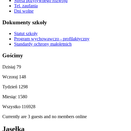
Strefa pozytywnego rozwoju
Tel. zaufania
Dni wolne
Dokumenty szkoły
Statut szkoły
Program wychowawczo - profilaktyczny
Standardy ochrony małoletnich
Gościmy
Dzisiaj
79
Wczoraj
148
Tydzień
1298
Miesiąc
1580
Wszystko
116928
Currently are 3 guests and no members online
Jasełka