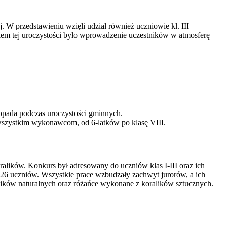
. W przedstawieniu wzięli udział również uczniowie kl. III
elem tej uroczystości było wprowadzenie uczestników w atmosferę
opada podczas uroczystości gminnych.
 wszystkim wykonawcom, od 6-latków po klasę VIII.
alików. Konkurs był adresowany do uczniów klas I-III oraz ich
26 uczniów. Wszystkie prace wzbudzały zachwyt jurorów, a ich
alików naturalnych oraz różańce wykonane z koralików sztucznych.