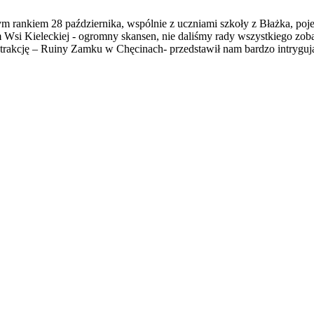
ym rankiem 28 października, wspólnie z uczniami szkoły z Błażka, po
si Kieleckiej - ogromny skansen, nie daliśmy rady wszystkiego zobacz
 atrakcję – Ruiny Zamku w Chęcinach- przedstawił nam bardzo intryguj