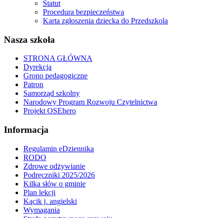
Statut
Procedura bezpieczeństwa
Karta zgłoszenia dziecka do Przedszkola
Nasza szkoła
STRONA GŁÓWNA
Dyrekcja
Grono pedagogiczne
Patron
Samorząd szkolny
Narodowy Program Rozwoju Czytelnictwa
Projekt OSEhero
Informacja
Regulamin eDziennika
RODO
Zdrowe odżywianie
Podręczniki 2025/2026
Kilka słów o gminie
Plan lekcji
Kącik j. angielski
Wymagania