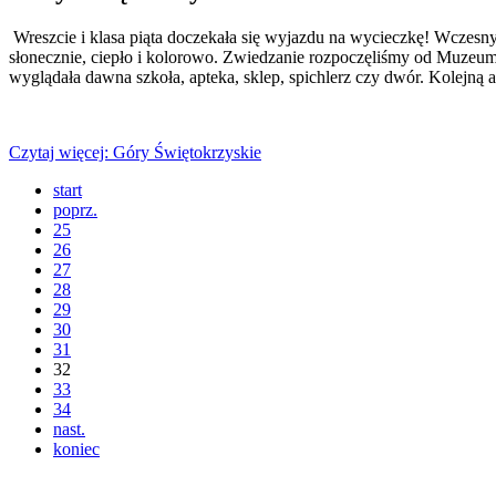
Wreszcie i klasa piąta doczekała się wyjazdu na wycieczkę! Wczesn
słonecznie, ciepło i kolorowo. Zwiedzanie rozpoczęliśmy od Muzeum W
wyglądała dawna szkoła, apteka, sklep, spichlerz czy dwór. Kolejną
Czytaj więcej: Góry Świętokrzyskie
start
poprz.
25
26
27
28
29
30
31
32
33
34
nast.
koniec