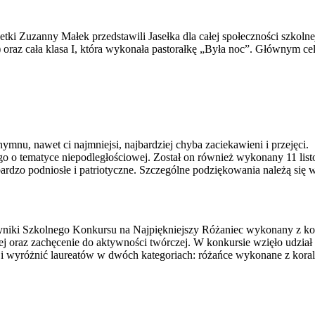
ki Zuzanny Małek przedstawili Jasełka dla całej społeczności szkolnej
i) oraz cała klasa I, która wykonała pastorałkę „Była noc”. Głównym c
hymnu, nawet ci najmniejsi, najbardziej chyba zaciekawieni i przejęci.
o tematyce niepodległościowej. Został on również wykonany 11 list
rdzo podniosłe i patriotyczne. Szczególne podziękowania należą się
wyniki Szkolnego Konkursu na Najpiękniejszy Różaniec wykonany z kor
 oraz zachęcenie do aktywności twórczej. W konkursie wzięło udział 
ić i wyróżnić laureatów w dwóch kategoriach: różańce wykonane z kor