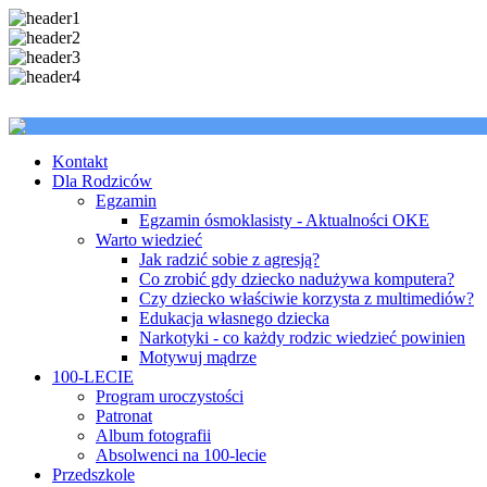
Kontakt
Dla Rodziców
Egzamin
Egzamin ósmoklasisty - Aktualności OKE
Warto wiedzieć
Jak radzić sobie z agresją?
Co zrobić gdy dziecko nadużywa komputera?
Czy dziecko właściwie korzysta z multimediów?
Edukacja własnego dziecka
Narkotyki - co każdy rodzic wiedzieć powinien
Motywuj mądrze
100-LECIE
Program uroczystości
Patronat
Album fotografii
Absolwenci na 100-lecie
Przedszkole