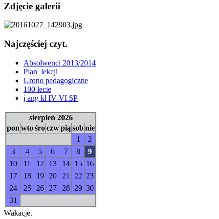
Zdjęcie galerii
Najczęściej czyt.
Absolwenci 2013/2014
Plan_lekcji
Grono pedagogiczne
100 lecie
j ang kl IV-VI SP
sierpień 2026
pon
wto
śro
czw
pią
sob
nie
1
2
3
4
5
6
7
8
9
10
11
12
13
14
15
16
17
18
19
20
21
22
23
24
25
26
27
28
29
30
31
Wakacje.