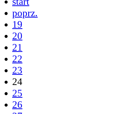
start
poprz.
19
20
21
22
23
24
25
26