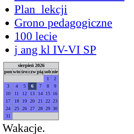
Plan_lekcji
Grono pedagogiczne
100 lecie
j ang kl IV-VI SP
sierpień 2026
pon
wto
śro
czw
pią
sob
nie
1
2
3
4
5
6
7
8
9
10
11
12
13
14
15
16
17
18
19
20
21
22
23
24
25
26
27
28
29
30
31
Wakacje.