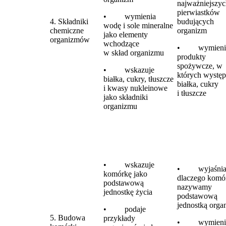
najważniejszy
pierwiastków
• wymienia
4. Składniki
budujących
wodę i sole mineralne
chemiczne
organizm
jako elementy
organizmów
wchodzące
• wymieni
w skład organizmu
produkty
spożywcze, w
• wskazuje
których występ
białka, cukry, tłuszcze
białka, cukry
i kwasy nukleinowe
i tłuszcze
jako składniki
organizmu
• wskazuje
• wyjaśnia
komórkę jako
dlaczego komó
podstawową
nazywamy
jednostkę życia
podstawową
jednostką orga
• podaje
5. Budowa
przykłady
• wymieni