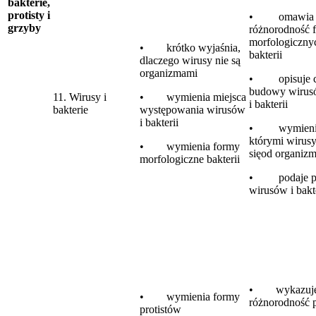
bakterie,
protisty i
• omawia
grzyby
różnorodność 
morfologiczny
• krótko wyjaśnia,
bakterii
dlaczego wirusy nie są
organizmami
• opisuje c
budowy wiru
11. Wirusy i
• wymienia miejsca
i bakterii
bakterie
występowania wirusów
i bakterii
• wymienia
którymi wirusy
• wymienia formy
sięod organiz
morfologiczne bakterii
• podaje pr
wirusów i bakte
• wykazuj
• wymienia formy
różnorodność p
protistów