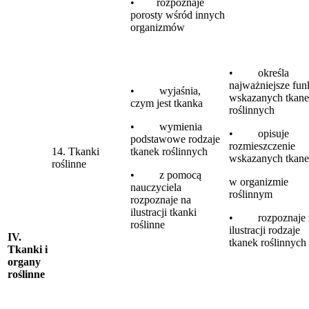
• rozpoznaje
porosty wśród innych
organizmów
• określa
najważniejsze fun
• wyjaśnia,
wskazanych tkan
czym jest tkanka
roślinnych
• wymienia
• opisuje
podstawowe rodzaje
rozmieszczenie
14. Tkanki
tkanek roślinnych
wskazanych tkan
roślinne
• z pomocą
w organizmie
nauczyciela
roślinnym
rozpoznaje na
ilustracji tkanki
• rozpoznaje 
roślinne
ilustracji rodzaje
IV.
tkanek roślinnych
Tkanki i
organy
roślinne