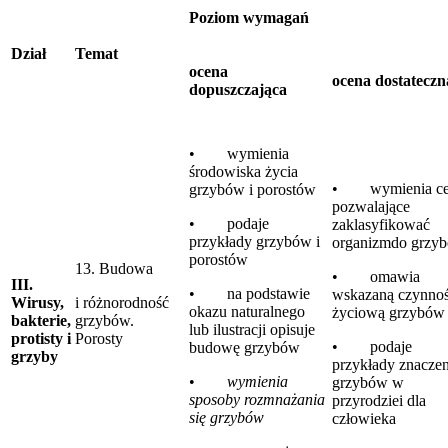
Poziom wymagań
Dział
Temat
ocena
ocena dostateczn
dopuszczająca
• wymienia
środowiska życia
• wymienia ce
grzybów i porostów
pozwalające
• podaje
zaklasyfikować
przykłady grzybów i
organizmdo grzy
porostów
13. Budowa
• omawia
III.
• na podstawie
wskazaną czynno
Wirusy,
i różnorodność
okazu naturalnego
życiową grzybów
bakterie,
grzybów.
lub ilustracji opisuje
protisty i
Porosty
• podaje
budowę grzybów
grzyby
przykłady znaczen
•
wymienia
grzybów w
sposoby rozmnażania
przyrodziei dla
się grzybów
człowieka