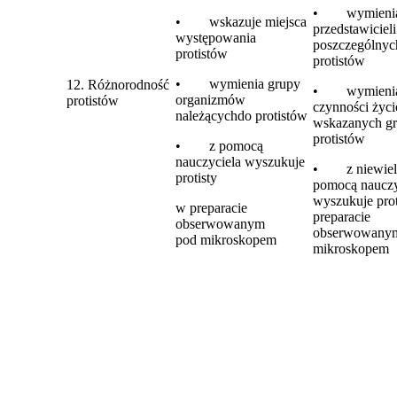
• wymieni
• wskazuje miejsca
przedstawicieli
występowania
poszczególnyc
protistów
protistów
• wymienia grupy
12. Różnorodność
• wymieni
organizmów
protistów
czynności życ
należącychdo protistów
wskazanych g
protistów
• z pomocą
nauczyciela wyszukuje
• z niewiel
protisty
pomocą nauczy
wyszukuje prot
w preparacie
preparacie
obserwowanym
obserwowany
pod mikroskopem
mikroskopem