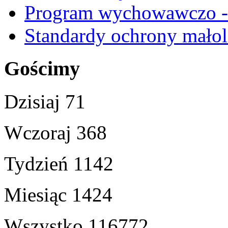
Program wychowawczo - 
Standardy ochrony małol
Gościmy
Dzisiaj
71
Wczoraj
368
Tydzień
1142
Miesiąc
1424
Wszystko
116772