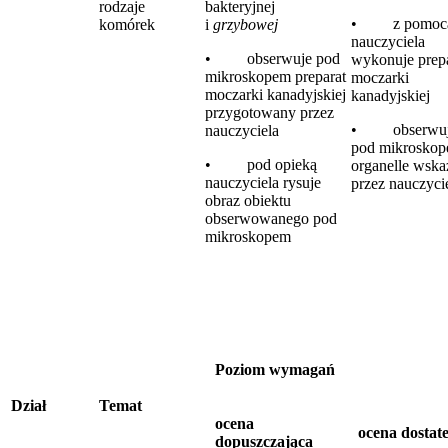
rodzaje
bakteryjnej
• z pomoc
komórek
i
grzybowej
nauczyciela
• obserwuje pod
wykonuje prep
mikroskopem preparat
moczarki
moczarki kanadyjskiej
kanadyjskiej
przygotowany przez
• obserwu
nauczyciela
pod mikrosko
• pod opieką
organelle wska
nauczyciela rysuje
przez nauczyci
obraz obiektu
obserwowanego pod
mikroskopem
Poziom wymagań
Dział
Temat
ocena
ocena dostat
dopuszczająca