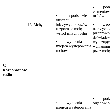
• podaj
elementó
• na podstawie
mchów
ilustracji
• z po
lub żywych okazów
18. Mchy
nauczyciel
rozpoznaje mchy
przeprowa
wśród innych roślin
doświadcz
• wymienia
wykazując
miejsca występowania
wchłanian
mchów
przez mch
V.
Różnorodność
roślin
• podaj
• wymienia
organów p
miejsca występowania