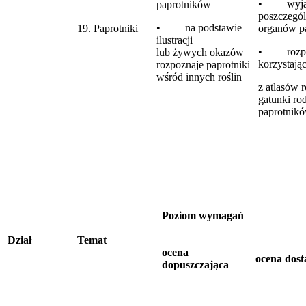
• wyjaśn
paprotników
poszczegó
• na podstawie
19. Paprotniki
organów p
ilustracji
• rozpo
lub żywych okazów
korzystają
rozpoznaje paprotniki
wśród innych roślin
z atlasów r
gatunki ro
paprotnik
Poziom wymagań
Dział
Temat
ocena
ocena dost
dopuszczająca