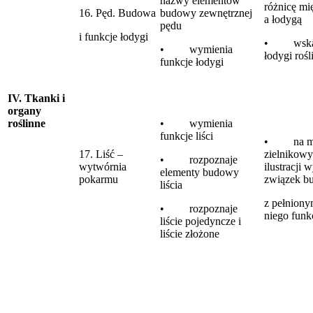
nazwy elementów
różnicę m
16. Pęd. Budowa
budowy zewnętrznej
a łodygą
pędu
i funkcje łodygi
• wskazu
• wymienia
łodygi rośl
funkcje łodygi
IV. Tkanki i
organy
roślinne
• wymienia
funkcje liści
• na mat
17. Liść –
zielnikow
• rozpoznaje
wytwórnia
ilustracji 
elementy budowy
pokarmu
związek bu
liścia
z pełniony
• rozpoznaje
niego funk
liście pojedyncze i
liście złożone