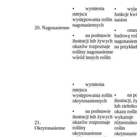
• wymienia
• wyjaś
miejsca
funkcje kwi
występowania roślin
nasion
nagonasiennych
20. Nagonasienne
• omaw
• na podstawie
budowę roś
ilustracji lub żywych
nagonasien
okazów rozpoznaje
na przykład
rośliny nagonasienne
wśród innych roślin
• wymienia
miejsca
• na pod
występowania roślin
ilustracji, 
okrytonasiennych
lub zielni
• na podstawie
okazu rośl
ilustracji lub żywych
wykazuje
okazów rozpoznaje
21.
różnorodno
rośliny
Okrytonasienne
roślin
okrytonasienne
okrytonasi