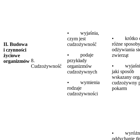
• wyjaśnia,
• krótko o
czym jest
różne sposob
II. Budowa
cudzożywność
odżywiania si
i czynności
• podaje
zwierząt
życiowe
8.
przykłady
organizmów
• wyjaśni
Cudzożywność
organizmów
jaki sposób
cudzożywnych
wskazany org
• wymienia
cudzożywny p
rodzaje
pokarm
cudzożywności
• wyróżn
oddychanie t