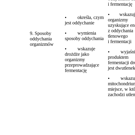
i fermentację
• wskazuj
• określa, czym
organizmy
jest oddychanie
uzyskujące en
z oddychania
• wymienia
9. Sposoby
tlenowego
sposoby oddychania
oddychania
i fermentacji
organizmów
• wskazuje
• wyjaśnia
drożdże jako
produktem
organizmy
fermentacji d
przeprowadzające
jest dwutlene
fermentację
• wskazu
mitochondriu
miejsce, w kt
zachodzi utlen