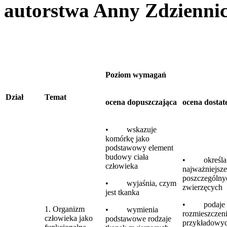
autorstwa Anny Zdziennic
Poziom wymagań
Dział
Temat
ocena dopuszczająca
ocena dostat
• wskazuje
komórkę jako
podstawowy element
budowy ciała
• określa
człowieka
najważniejsze
poszczególny
• wyjaśnia, czym
zwierzęcych
jest tkanka
• podaje
1. Organizm
• wymienia
rozmieszczen
człowieka jako
podstawowe rodzaje
przykładowyc