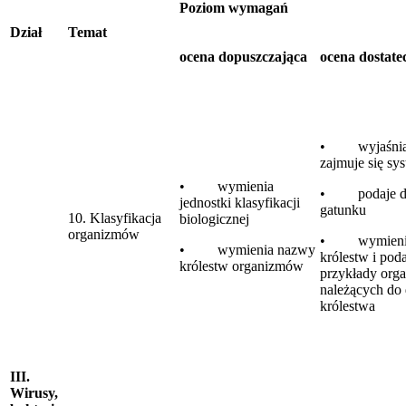
Poziom wymagań
Dział
Temat
ocena dopuszczająca
ocena dostate
• wyjaśnia
zajmuje się sy
• wymienia
• podaje def
jednostki klasyfikacji
gatunku
10. Klasyfikacja
biologicznej
organizmów
• wymienia
• wymienia nazwy
królestw i pod
królestw organizmów
przykłady org
należących do
królestwa
III.
Wirusy,