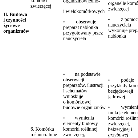
komórki
organizmówjedno-
organelle komó
zwierzęcej
zwierzęcej
i wielokomórkowych
II. Budowa
• z pomoc
i czynności
• obserwuje
nauczyciela
życiowe
preparat nabłonka
wykonuje prep
organizmów
przygotowany przez
nabłonka
nauczyciela
• na podstawie
obserwacji
• podaje
preparatów, ilustracji
przykłady kom
i schematów
bezjądroweji
wnioskuje
jądrowej
o komórkowej
• wymieni
budowie organizmów
funkcje eleme
• wymienia
komórki roślinn
elementy budowy
zwierzęcej,
6. Komórka
komórki roślinnej,
bakteryjnej i
roślinna. Inne
zwierzęcej,
grzybowej