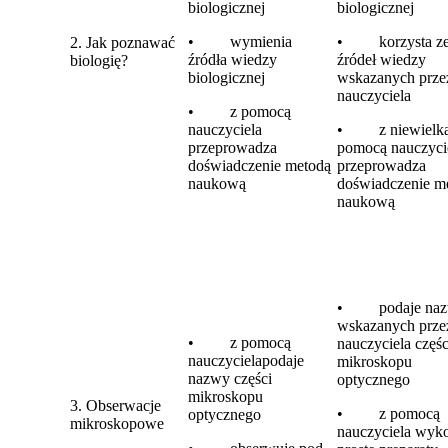
biologicznej
biologicznej
• wymienia
• korzysta z
2. Jak poznawać
źródła wiedzy
źródeł wiedzy
biologię?
biologicznej
wskazanych prze
nauczyciela
• z pomocą
nauczyciela
• z niewielk
przeprowadza
pomocą nauczyci
doświadczenie metodą
przeprowadza
naukową
doświadczenie m
naukową
• podaje na
wskazanych prze
• z pomocą
nauczyciela częśc
nauczycielapodaje
mikroskopu
nazwy części
optycznego
mikroskopu
3. Obserwacje
• z pomocą
optycznego
mikroskopowe
nauczyciela wyk