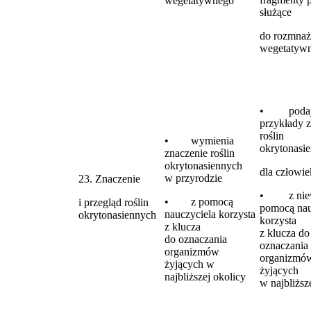
wegetatywnego
służące
do rozmnaż
wegetatyw
• podaj
przykłady 
roślin
• wymienia
okrytonasi
znaczenie roślin
okrytonasiennych
dla człowie
w przyrodzie
23. Znaczenie
• z niew
• z pomocą
i przegląd roślin
pomocą nau
nauczyciela korzysta
okrytonasiennych
korzysta
z klucza
z klucza do
do oznaczania
oznaczania
organizmów
organizmó
żyjących w
żyjących
najbliższej okolicy
w najbliższ