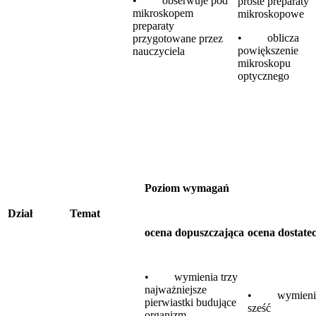
• obserwuje pod
proste preparaty
mikroskopem
mikroskopowe
preparaty
• oblicza
przygotowane przez
powiększenie
nauczyciela
mikroskopu
optycznego
Poziom wymagań
Dział
Temat
ocena dopuszczająca
ocena dostate
• wymienia trzy
najważniejsze
• wymieni
pierwiastki budujące
sześć
organizm