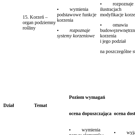
• rozpoznaje 
• wymienia
ilustracjach
podstawowe funkcje
modyfikacje korze
15. Korzeń –
korzenia
organ podziemny
• omawia
rośliny
•
rozpoznaje
budowęzewnętrzn
systemy korzeniowe
korzenia
i jego podział
na poszczególne s
Poziom wymagań
Dział
Temat
ocena dopuszczająca
ocena dos
• wymienia
• wyjaś