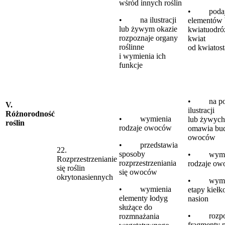
wśród innych roślin
• podaj
• na ilustracji
elementów
lub żywym okazie
kwiatuodró
rozpoznaje organy
kwiat
roślinne
od kwiatos
i wymienia ich
funkcje
• na pod
V.
ilustracji
Różnorodność
• wymienia
lub żywyc
roślin
rodzaje owoców
omawia bu
owoców
• przedstawia
22.
sposoby
• wymie
Rozprzestrzenianie
rozprzestrzeniania
rodzaje o
się roślin
się owoców
okrytonasiennych
• wymie
• wymienia
etapy kieł
elementy łodyg
nasion
służące do
• rozpoz
rozmnażania
fragmenty 