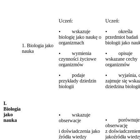
Uczeń:
Uczeń:
• wskazuje
• określa
biologię jako naukę o
przedmiot badań
organizmach
biologii jako nau
1. Biologia jako
nauka
• wymienia
• opisuje
czynności życiowe
wskazane cechy
organizmów
organizmów
• podaje
• wyjaśnia, 
przykłady dziedzin
zajmuje się wska
biologii
dziedzina biologi
I.
Biologia
jako
• wskazuje
• porównuje
nauka
obserwacje
obserwację
i doświadczenia jako
z doświadczenie
źródła wiedzy
jakoźródła wiedz