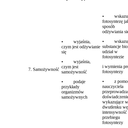
• wskazu
fotosyntezę j
sposób
odżywiania si
• wskazu
• wyjaśnia,
substancje bio
czym jest odżywianie
udział w
się
fotosyntezie
• wyjaśnia,
i wymienia pr
czym jest
7. Samożywność
fotosyntezy
samożywność
• z pomo
• podaje
nauczyciela
przykłady
przeprowadza
organizmów
doświadczeni
samożywnych
wykazujące 
dwutlenku wę
intensywność
przebiegu
fotosyntezy