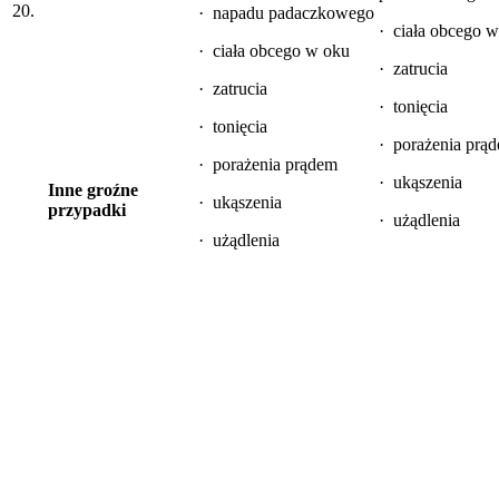
20.
· napadu padaczkowego
· ciała obcego 
· ciała obcego w oku
· zatrucia
· zatrucia
· tonięcia
· tonięcia
· porażenia prą
· porażenia prądem
· ukąszenia
Inne groźne
· ukąszenia
przypadki
· użądlenia
· użądlenia