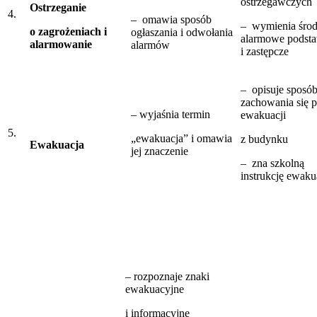
ostrzegawczych
Ostrzeganie
4.
– omawia sposób
– wymienia środ
o zagrożeniach i
ogłaszania i odwołania
alarmowe podst
alarmowanie
alarmów
i zastępcze
– opisuje sposó
zachowania się 
– wyjaśnia termin
ewakuacji
5.
„ewakuacja” i omawia
z budynku
Ewakuacja
jej znaczenie
– zna szkolną
instrukcję ewaku
– rozpoznaje znaki
ewakuacyjne
i informacyjne