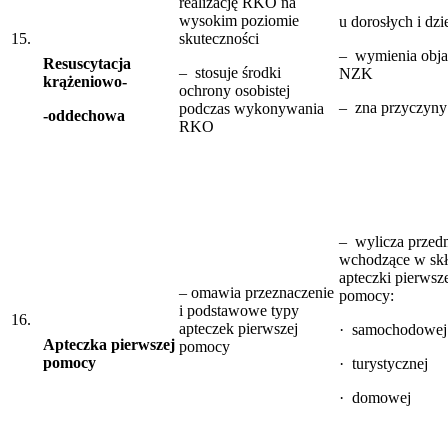
realizację RKO na
wysokim poziomie
u dorosłych i dzi
15.
skuteczności
– wymienia obj
Resuscytacja
– stosuje środki
NZK
krążeniowo-
ochrony osobistej
– zna przyczyn
podczas wykonywania
-oddechowa
RKO
– wylicza przed
wchodzące w sk
apteczki pierwsz
– omawia przeznaczenie
pomocy:
i podstawowe typy
16.
apteczek pierwszej
· samochodowej
Apteczka pierwszej
pomocy
pomocy
· turystycznej
· domowej