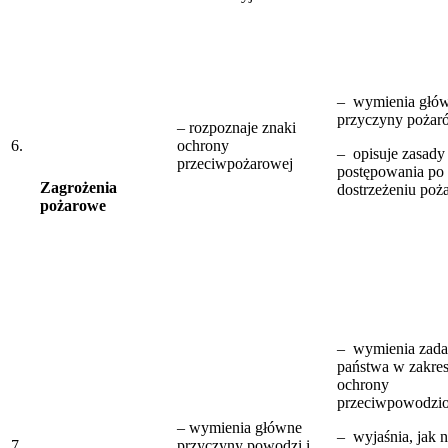
– wymienia głó
przyczyny pożar
– rozpoznaje znaki
6.
ochrony
– opisuje zasady
przeciwpożarowej
postępowania po
Zagrożenia
dostrzeżeniu poż
pożarowe
– wymienia zada
państwa w zakres
ochrony
przeciwpowodzi
– wymienia główne
– wyjaśnia, jak 
7.
przyczyny powodzi i