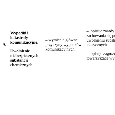
– opisuje zasady
Wypadki i
zachowania się p
katastrofy
– wymienia główne
uwolnieniu substa
komunikacyjne.
9.
przyczyny wypadków
toksycznych
komunikacyjnych
Uwolnienie
– opisuje zagroż
niebezpiecznych
towarzyszące w
substancji
chemicznych