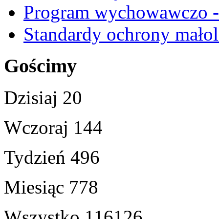
Program wychowawczo - 
Standardy ochrony małol
Gościmy
Dzisiaj
20
Wczoraj
144
Tydzień
496
Miesiąc
778
Wszystko
116126