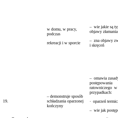
– wie jakie są t
w domu, w pracy,
objawy złamania
podczas
– zna objawy zw
rekreacji i w sporcie
i skręceń
– omawia zasad
postępowania
ratowniczego w
przypadkach:
– demonstruje sposób
19.
schładzania oparzonej
· oparzeń termi
kończyny
– wie jak postę