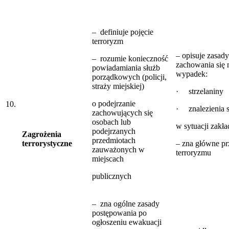
– definiuje pojęcie
terroryzm
– opisuje zasady
– rozumie konieczność
zachowania się 
powiadamiania służb
wypadek:
porządkowych (policji,
straży miejskiej)
· strzelaniny
o podejrzanie
10.
· znalezienia s
zachowujących się
osobach lub
w sytuacji zakła
podejrzanych
Zagrożenia
przedmiotach
terrorystyczne
– zna główne p
zauważonych w
terroryzmu
miejscach
publicznych
– zna ogólne zasady
postępowania po
ogłoszeniu ewakuacji