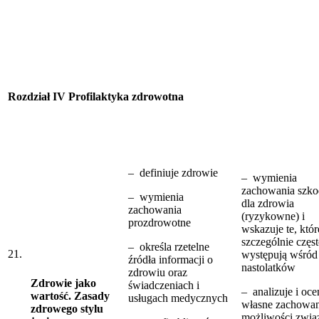
Rozdział IV Profilaktyka zdrowotna
– definiuje zdrowie
– wymienia
zachowania szko
– wymienia
dla zdrowia
zachowania
(ryzykowne) i
prozdrowotne
wskazuje te, któr
szczególnie częs
– określa rzetelne
21.
występują wśród
źródła informacji o
nastolatków
zdrowiu oraz
Zdrowie jako
świadczeniach i
– analizuje i oce
wartość. Zasady
usługach medycznych
własne zachowan
zdrowego stylu
możliwości zwią