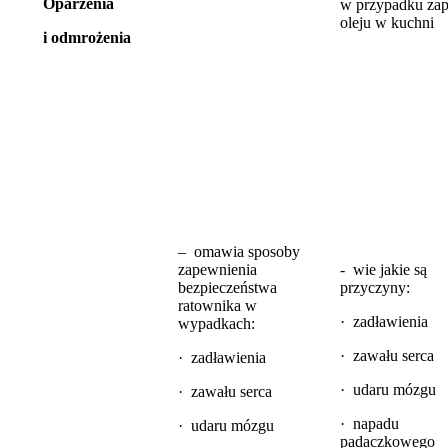
Oparzenia
w przypadku zap
oleju w kuchni
i odmrożenia
– omawia sposoby
zapewnienia
- wie jakie są
bezpieczeństwa
przyczyny:
ratownika w
· zadławienia
wypadkach:
· zawału serca
· zadławienia
· udaru mózgu
· zawału serca
· napadu
· udaru mózgu
padaczkowego