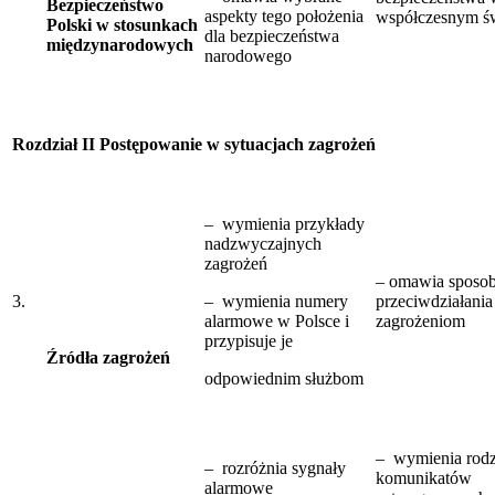
Bezpieczeństwo
aspekty tego położenia
współczesnym św
Polski w stosunkach
dla bezpieczeństwa
międzynarodowych
narodowego
Rozdział II Postępowanie w sytuacjach zagrożeń
– wymienia przykłady
nadzwyczajnych
zagrożeń
– omawia sposo
3.
– wymienia numery
przeciwdziałania
alarmowe w Polsce i
zagrożeniom
przypisuje je
Źródła zagrożeń
odpowiednim służbom
– wymienia rodz
– rozróżnia sygnały
komunikatów
alarmowe