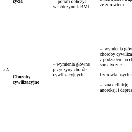
życia
– potrafi obliczyć
ze zdrowiem
współczynnik BMI
– wymienia głó
choroby cywiliza
z podziałem na 
– wymienia główne
somatyczne
22.
przyczyny chorób
cywilizacyjnych
i zdrowia psychi
Choroby
cywilizacyjne
– zna definicję
anoreksji i depres