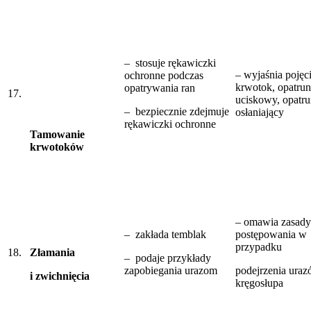
– stosuje rękawiczki
– wyjaśnia pojęci
ochronne podczas
krwotok, opatru
opatrywania ran
17.
uciskowy, opatr
– bezpiecznie zdejmuje
osłaniający
rękawiczki ochronne
Tamowanie
krwotoków
– omawia zasady
– zakłada temblak
postępowania w
przypadku
18.
Złamania
– podaje przykłady
zapobiegania urazom
podejrzenia ura
i zwichnięcia
kręgosłupa