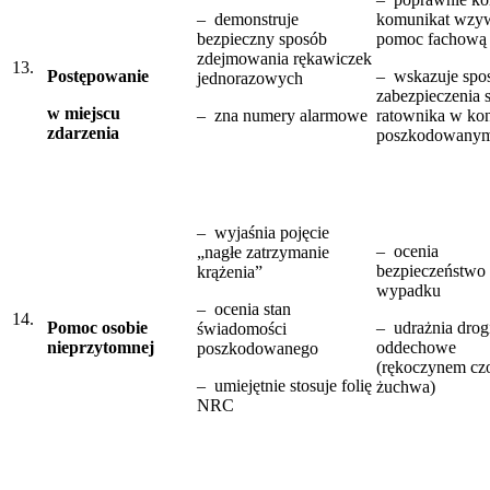
– demonstruje
komunikat wzy
bezpieczny sposób
pomoc fachową
zdejmowania rękawiczek
13.
Postępowanie
– wskazuje spo
jednorazowych
zabezpieczenia s
w miejscu
– zna numery alarmowe
ratownika w kon
zdarzenia
poszkodowany
– wyjaśnia pojęcie
– ocenia
„nagłe zatrzymanie
bezpieczeństwo 
krążenia”
wypadku
– ocenia stan
14.
Pomoc osobie
– udrażnia drog
świadomości
nieprzytomnej
oddechowe
poszkodowanego
(rękoczynem cz
– umiejętnie stosuje folię
żuchwa)
NRC