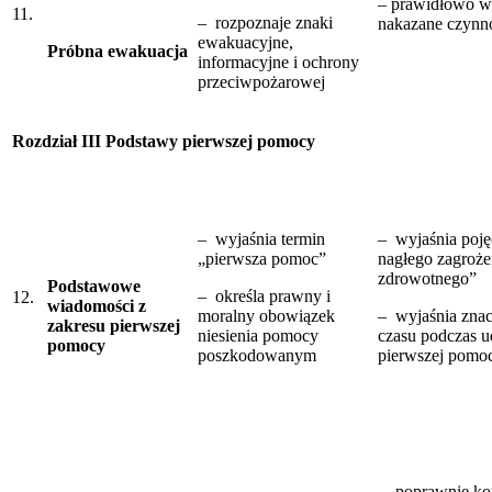
– prawidłowo w
11.
– rozpoznaje znaki
nakazane czynn
ewakuacyjne,
Próbna ewakuacja
informacyjne i ochrony
przeciwpożarowej
Rozdział III Podstawy pierwszej pomocy
– wyjaśnia termin
– wyjaśnia poję
„pierwsza pomoc”
nagłego zagroże
zdrowotnego”
Podstawowe
– określa prawny i
12.
wiadomości z
moralny obowiązek
– wyjaśnia znac
zakresu pierwszej
niesienia pomocy
czasu podczas u
pomocy
poszkodowanym
pierwszej pomo
– poprawnie ko