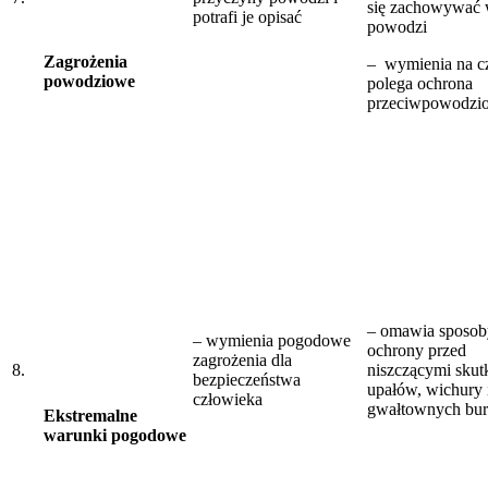
się zachowywać 
potrafi je opisać
powodzi
Zagrożenia
– wymienia na 
powodziowe
polega ochrona
przeciwpowodzi
– omawia sposob
– wymienia pogodowe
ochrony przed
zagrożenia dla
8.
niszczącymi skut
bezpieczeństwa
upałów, wichury 
człowieka
gwałtownych bur
Ekstremalne
warunki pogodowe