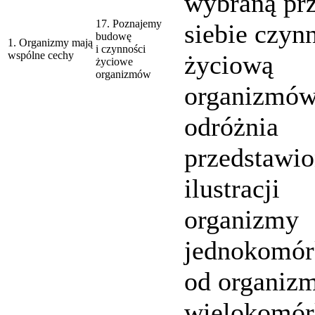
wybraną pr
17. Poznajemy
siebie czyn
budowę
1. Organizmy mają
i czynności
wspólne cechy
życiową
życiowe
organizmów
organizmów
odróżnia
przedstawio
ilustracji
organizmy
jednokomó
od organiz
wielokomó