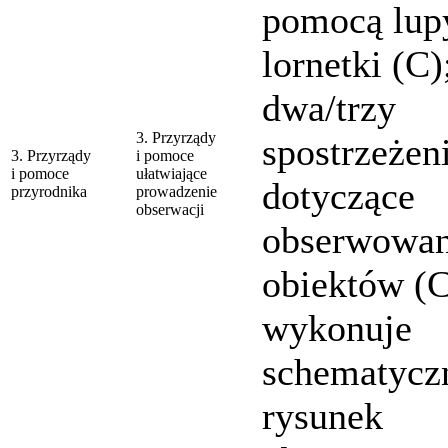
pomocą lup
lornetki (C)
dwa/trzy
3. Przyrządy
spostrzeżen
3. Przyrządy
i pomoce
i pomoce
ułatwiające
dotyczące
przyrodnika
prowadzenie
obserwacji
obserwowa
obiektów (C
wykonuje
schematycz
rysunek