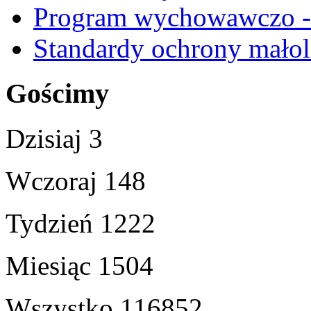
Program wychowawczo - 
Standardy ochrony małol
Gościmy
Dzisiaj
3
Wczoraj
148
Tydzień
1222
Miesiąc
1504
Wszystko
116852