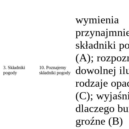
wymienia
przynajmnie
składniki p
(A); rozpoz
dowolnej ilu
3. Składniki
10. Poznajemy
pogody
składniki pogody
rodzaje op
(C); wyjaśn
dlaczego bu
groźne (B)