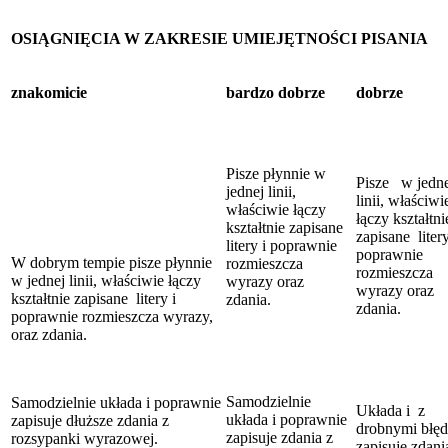
OSIĄGNIĘCIA W ZAKRESIE UMIEJĘTNOŚCI PISANIA
znakomicie
bardzo dobrze
dobrze
Pisze płynnie w
Pisze w jedne
jednej linii,
linii, właściwi
właściwie łączy
łączy kształtni
kształtnie zapisane
zapisane litery
litery i poprawnie
poprawnie
W dobrym tempie pisze płynnie
rozmieszcza
rozmieszcza
w jednej linii, właściwie łączy
wyrazy oraz
wyrazy oraz
kształtnie zapisane litery i
zdania.
zdania.
poprawnie rozmieszcza wyrazy,
oraz zdania.
Samodzielnie
Samodzielnie układa i poprawnie
Układa i z
układa i poprawnie
zapisuje dłuższe zdania z
drobnymi błę
zapisuje zdania z
rozsypanki wyrazowej.
zapisuje zdani