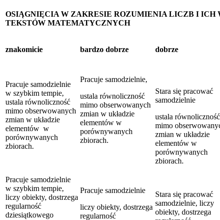
OSIĄGNIĘCIA W ZAKRESIE ROZUMIENIA LICZB I ICH
TEKSTÓW MATEMATYCZNYCH
znakomicie
bardzo dobrze
dobrze
Pracuje samodzielnie,
Pracuje samodzielnie
Stara się pracować
w szybkim tempie,
ustala równoliczność
samodzielnie
ustala równoliczność
mimo obserwowanych
mimo obserwowanych
zmian w układzie
ustala równoliczność
zmian w układzie
elementów w
mimo obserwowany
elementów w
porównywanych
zmian w układzie
porównywanych
zbiorach.
elementów w
zbiorach.
porównywanych
zbiorach.
Pracuje samodzielnie
w szybkim tempie,
Pracuje samodzielnie
Stara się pracować
liczy obiekty, dostrzega
samodzielnie, liczy
regularność
liczy obiekty, dostrzega
obiekty, dostrzega
dziesiątkowego
regularność