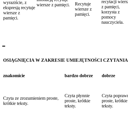
recytacji wier
wyraziście, z
Recytuje
wiersze z pamięci.
z pamięci,
ekspresją recytuje
wiersze z
korzysta z
wiersze z
pamięci.
pomocy
pamięci.
nauczyciela.
OSIĄGNIĘCIA W ZAKRESIE UMIEJĘTNOŚCI CZYTANIA
znakomicie
bardzo dobrze
dobrze
Czyta płynnie
Czyta popraw
Czyta ze zrozumieniem proste,
proste, krótkie
proste, krótkie
krótkie teksty.
teksty.
teksty.