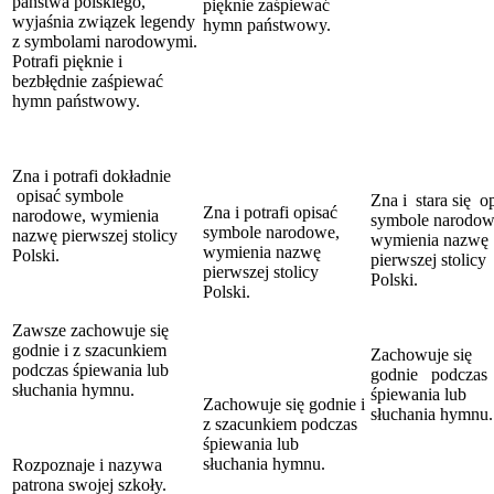
państwa polskiego,
pięknie zaśpiewać
wyjaśnia związek legendy
hymn państwowy.
z symbolami narodowymi.
Potrafi pięknie i
bezbłędnie zaśpiewać
hymn państwowy.
Zna i potrafi dokładnie
opisać symbole
Zna i stara się o
Zna i potrafi opisać
narodowe, wymienia
symbole narodow
symbole narodowe,
nazwę pierwszej stolicy
wymienia nazwę
wymienia nazwę
Polski.
pierwszej stolicy
pierwszej stolicy
Polski.
Polski.
Zawsze zachowuje się
godnie i z szacunkiem
Zachowuje się
podczas śpiewania lub
godnie podczas
słuchania hymnu.
śpiewania lub
Zachowuje się godnie i
słuchania hymnu.
z szacunkiem podczas
śpiewania lub
słuchania hymnu.
Rozpoznaje i nazywa
patrona swojej szkoły.