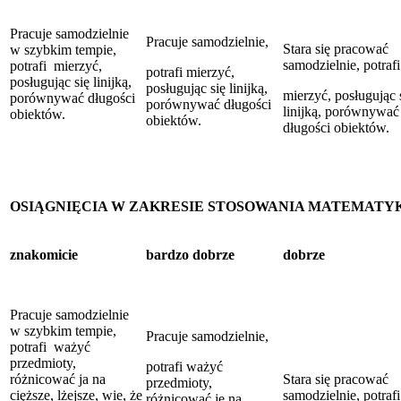
Pracuje samodzielnie
Pracuje samodzielnie,
Stara się pracować
w szybkim tempie,
samodzielnie, potrafi
potrafi mierzyć,
potrafi mierzyć,
posługując się linijką,
posługując się linijką,
mierzyć, posługując 
porównywać długości
porównywać długości
linijką, porównywać
obiektów.
obiektów.
długości obiektów.
OSIĄGNIĘCIA W ZAKRESIE STOSOWANIA MATEMATY
znakomicie
bardzo dobrze
dobrze
Pracuje samodzielnie
w szybkim tempie,
Pracuje samodzielnie,
potrafi ważyć
przedmioty,
potrafi ważyć
różnicować ja na
Stara się pracować
przedmioty,
cięższe, lżejsze, wie, że
samodzielnie, potrafi
różnicować je na