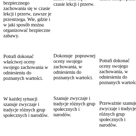
bezpiecznego
czasie lekcji i przerw.
zachowania się w czasie
lekcji i przerw, zawsze je
przestrzega. Wie, gdzie i
w jaki sposób można
organizować bezpieczne
zabawy.
Dokonuje poprawnej
Potrafi dokonać
Potrafi dokonać
oceny swojego
właściwej oceny
oceny swojego
zachowania, w
swojego zachowania w
zachowania, w
odniesieniu do
odniesieniu do
odniesieniu do
poznanych wartości.
poznanych wartości.
poznanych wartośc
Szanuje zwyczaje i
W każdej sytuacji
Przeważnie szanuj
tradycje różnych grup
szanuje zwyczaje i
zwyczaje i tradycje
społecznych i
tradycje różnych grup
różnych grup
narodów.
społecznych i narodów.
społecznych i
narodów.