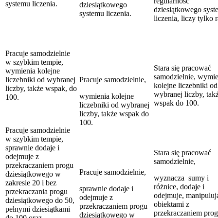
regularność
systemu liczenia.
dziesiątkowego
dziesiątkowego sys
systemu liczenia.
liczenia, liczy tylko r
Pracuje samodzielnie
w szybkim tempie,
Stara się pracować
wymienia kolejne
samodzielnie, wymi
liczebniki od wybranej
Pracuje samodzielnie,
kolejne liczebniki od
liczby, także wspak, do
wybranej liczby, tak
wymienia kolejne
100.
wspak do 100.
liczebniki od wybranej
liczby, także wspak do
100.
Pracuje samodzielnie
w szybkim tempie,
sprawnie dodaje i
Stara się pracować
odejmuje z
samodzielnie,
przekraczaniem progu
Pracuje samodzielnie,
dziesiątkowego w
wyznacza sumy i
zakresie 20 i bez
różnice, dodaje i
sprawnie dodaje i
przekraczania progu
odejmuje, manipuluj
odejmuje z
dziesiątkowego do 50,
obiektami z
przekraczaniem progu
pełnymi dziesiątkami
przekraczaniem pro
dziesiątkowego w
do 100 oraz