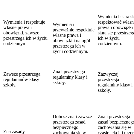
Wymienia i stara si
Wymienia i respektuje
respektować własn
Wymienia i
własne prawa i
prawa i obowiązki 
przeważnie respektuje
obowiązki, zawsze
stara się przestrzeg
własne prawa i
przestrzega ich w życiu
ich w życiu
obowiązki i na ogół
codziennym.
codziennym.
przestrzega ich w
życiu codziennym.
Zna i przestrzega
Zawsze przestrzega
Zazwyczaj
regulaminy klasy i
regulaminów klasy i
przestrzega
szkoły.
szkoły.
regulaminy klasy i
szkoły.
Dobrze zna i zawsze
Zna i przestrzega
przestrzega zasad
zasad bezpieczneg
bezpiecznego
zachowania się w
Zna zasady
zachowania się w
czasie lekcji i prze