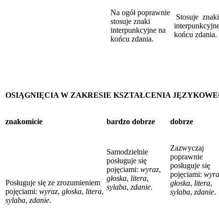
Na ogół poprawnie
Stosuje znaki
stosuje znaki
interpunkcyjn
interpunkcyjne na
końcu zdania.
końcu zdania.
OSIĄGNIĘCIA W ZAKRESIE KSZTAŁCENIA JĘZYKOW
znakomicie
bardzo dobrze
dobrze
Zazwyczaj
Samodzielnie
poprawnie
posługuje się
posługuje się
pojęciami:
wyraz
,
pojęciami:
wyra
głoska
,
litera
,
Posługuje się ze zrozumieniem
głoska
,
litera
,
sylaba
,
zdanie
.
pojęciami:
wyraz
,
głoska
,
litera
,
sylaba
,
zdanie
.
sylaba
,
zdanie
.