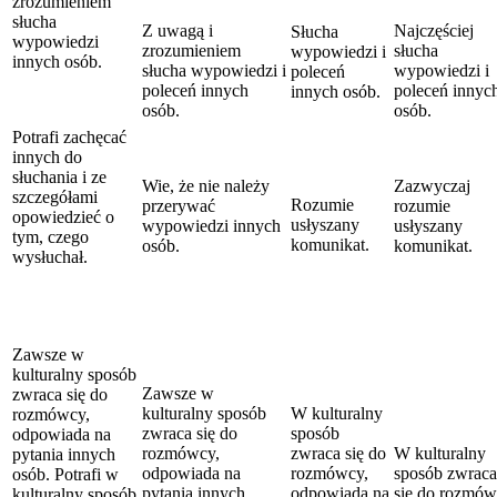
zrozumieniem
słucha
Z uwagą i
Najczęściej
Słucha
wypowiedzi
zrozumieniem
słucha
wypowiedzi i
innych osób.
słucha wypowiedzi i
wypowiedzi i
poleceń
poleceń innych
poleceń innyc
innych osób.
osób.
osób.
Potrafi zachęcać
innych do
słuchania i ze
Wie, że nie należy
Zazwyczaj
szczegółami
Rozumie
przerywać
rozumie
opowiedzieć o
usłyszany
wypowiedzi innych
usłyszany
tym, czego
komunikat.
osób.
komunikat.
wysłuchał.
Zawsze w
kulturalny sposób
Zawsze w
zwraca się do
kulturalny sposób
W kulturalny
rozmówcy,
zwraca się do
sposób
odpowiada na
rozmówcy,
zwraca się do
W kulturalny
pytania innych
odpowiada na
rozmówcy,
sposób zwraca
osób. Potrafi w
pytania innych
odpowiada na
się do rozmów
kulturalny sposób