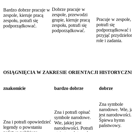
Dobrze pracuje w
Bardzo dobrze pracuje w
zespole, przewodzi
zespole, kieruje pracą
Pracuje w zespole
grupie, kieruje pracą
zespołu, potrafi się
potrafi się
zespołu, potrafi się
podporządkować.
podporządkować i
podporządkować.
przyjąć przydzielo
role i zadania.
OSIĄGNIĘCIA W ZAKRESIE ORIENTACJI HISTORYCZN
znakomicie
bardzo dobrze
dobrze
Zna symbole
narodowe. Wie, ja
Zna i potrafi opisać
jest narodowości.
symbole narodowe.
Śpiewa hymn
Zna i potrafi opowiedzieć
Wie, jakiej jest
państwowy.
legendy o powstaniu
narodowości. Potrafi