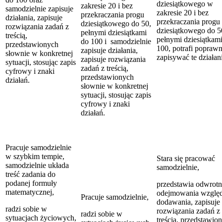
dziesiątkowego w
zakresie 20 i bez
samodzielnie zapisuje
zakresie 20 i bez
przekraczania progu
działania, zapisuje
przekraczania progu
dziesiątkowego do 50,
rozwiązania zadań z
dziesiątkowego do 5
pełnymi dziesiątkami
treścią,
pełnymi dziesiątkam
do 100 i samodzielnie
przedstawionych
100, potrafi poprawn
zapisuje działania,
słownie w konkretnej
zapisywać te działan
zapisuje rozwiązania
sytuacji, stosując zapis
zadań z treścią,
cyfrowy i znaki
przedstawionych
działań.
słownie w konkretnej
sytuacji, stosując zapis
cyfrowy i znaki
działań.
Pracuje samodzielnie
w szybkim tempie,
Stara się pracować
samodzielnie układa
samodzielnie,
treść zadania do
podanej formuły
przedstawia odwrot
matematycznej,
odejmowania wzglę
Pracuje samodzielnie,
dodawania, zapisuje
radzi sobie w
rozwiązania zadań z
radzi sobie w
sytuacjach życiowych,
treścią, przedstawio