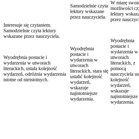
W miarę swoi
Samodzielnie czyta
możliwości cz
lektury wskazane
lektury wskaz
przez nauczyciela.
przez nauczyci
Interesuje się czytaniem.
Samodzielnie czyta lektury
wskazane przez nauczyciela.
Wyodrębnia
postacie i
Wyodrębnia
wydarzenia w
postacie i
Wyodrębnia postacie i
utworach
wydarzenia w
wydarzenia w utworach
literackich, z
utworach
literackich, ustala kolejność
pomocą
literackich, stara się
wydarzeń, odróżnia wydarzenia
nauczyciela us
ustalić kolejność
istotne od nieistotnych.
kolejność
wydarzeń,
wydarzeń,
wskazuje
wskazuje
najistotniejsze
najistotniejsze
wydarzenia.
wydarzenia.