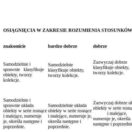
OSIĄGNIĘCIA W ZAKRESIE ROZUMIENIA STOSUNKÓ
znakomicie
bardzo dobrze
dobrze
Zazwyczaj dobrze
Samodzielnie i
Samodzielnie
klasyfikuje obiekty,
sprawnie klasyfikuje
klasyfikuje obiekty,
tworzy kolekcje.
obiekty, tworzy
tworzy kolekcje.
kolekcje.
Samodzielnie i
Zazwyczaj dobrze u
sprawnie układa
Samodzielnie układa
obiekty w serie rosn
obiekty w serie rosnące
obiekty w serie rosnące
i malejące,
i malejące, numeruje
i malejące, numeruje je,
numeruje je, określa
je, określa następne i
określa następne i
następne i poprzedni
poprzednie.
poprzednie.