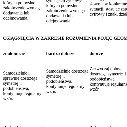
sytuacjach życiowych,
których pomyślne
słownie w konkretne
których pomyślne
zakończenie wymaga
sytuacji, stosując zap
zakończenie wymaga
dodawania lub
cyfrowy i znaki dzia
dodawania lub
odejmowania.
odejmowania.
OSIĄGNIĘCIA W ZAKRESIE ROZUMIENIA POJĘĆ GE
znakomicie
bardzo dobrze
dobrze
Zazwyczaj dobrze
Samodzielnie dostrzega
Samodzielnie i
dostrzega symetrię i
symetrię i
sprawnie dostrzega
podobieństwa,
podobieństwa,
symetrię i
kontynuuje regularn
kontynuuje regularny
podobieństwa,
wzór.
wzór.
kontynuuje regularny
wzór.