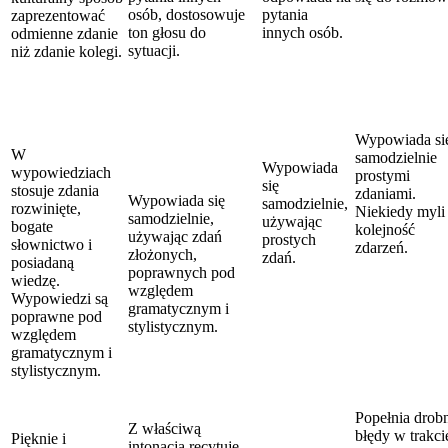
osób, dostosowuje
pytania
zaprezentować
ton głosu do
innych osób.
odmienne zdanie
sytuacji.
niż zdanie kolegi.
Wypowiada si
W
samodzielnie
Wypowiada
wypowiedziach
prostymi
się
stosuje zdania
zdaniami.
Wypowiada się
samodzielnie,
rozwinięte,
Niekiedy myli
samodzielnie,
używając
bogate
kolejność
używając zdań
prostych
słownictwo i
zdarzeń.
złożonych,
zdań.
posiadaną
poprawnych pod
wiedzę.
względem
Wypowiedzi są
gramatycznym i
poprawne pod
stylistycznym.
względem
gramatycznym i
stylistycznym.
Popełnia drob
Z właściwą
błędy w trakci
Pięknie i
intonacją recytuje