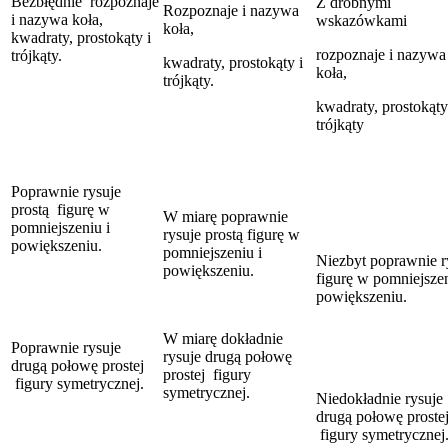
Bezbłędnie rozpoznaje
Z drobnymi
Rozpoznaje i nazywa
i nazywa koła,
wskazówkami
koła,
kwadraty, prostokąty i
rozpoznaje i nazywa
trójkąty.
kwadraty, prostokąty i
koła,
trójkąty.
kwadraty, prostokąty
trójkąty
Poprawnie rysuje
prostą figurę w
W miarę poprawnie
pomniejszeniu i
rysuje prostą figurę w
powiększeniu.
pomniejszeniu i
Niezbyt poprawnie r
powiększeniu.
figurę w pomniejszen
powiększeniu.
W miarę dokładnie
Poprawnie rysuje
rysuje drugą połowę
drugą połowę prostej
prostej figury
figury symetrycznej.
symetrycznej.
Niedokładnie rysuje
drugą połowę proste
figury symetrycznej