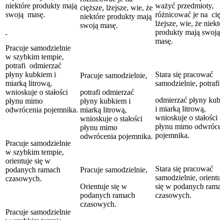
niektóre produkty mają
ważyć przedmioty,
cięższe, lżejsze, wie, że
swoją masę.
różnicować je na cię
niektóre produkty mają
lżejsze, wie, że niekt
swoją masę.
produkty mają swoją
masę.
Pracuje samodzielnie
w szybkim tempie,
potrafi odmierzać
płyny kubkiem i
Stara się pracować
Pracuje samodzielnie,
miarką litrową,
samodzielnie, potrafi
wnioskuje o stałości
potrafi odmierzać
odmierzać płyny ku
płynu mimo
płyny kubkiem i
i miarką litrową,
odwrócenia pojemnika.
miarką litrową,
wnioskuje o stałości
wnioskuje o stałości
płynu mimo odwróce
płynu mimo
pojemnika.
odwrócenia pojemnika.
Pracuje samodzielnie
w szybkim tempie,
orientuje się w
Stara się pracować
podanych ramach
Pracuje samodzielnie,
samodzielnie, orient
czasowych.
Orientuje się w
się w podanych ram
podanych ramach
czasowych.
czasowych.
Pracuje samodzielnie