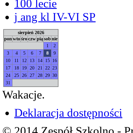
100 lecie
j ang kl IV-VI SP
sierpień 2026
pon
wto
śro
czw
pią
sob
nie
1
2
3
4
5
6
7
8
9
10
11
12
13
14
15
16
17
18
19
20
21
22
23
24
25
26
27
28
29
30
31
Wakacje.
Deklaracja dostępności
© 2014 Zespół Szkolno - P