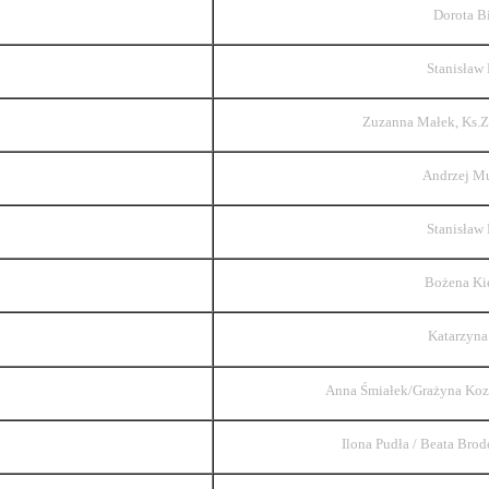
Dorota B
Stanisław 
Zuzanna Małek, Ks.
Andrzej Mu
Stanisław 
Bożena Ki
Katarzyna
Anna Śmiałek/Grażyna Koz
Ilona Pudła / Beata Bro