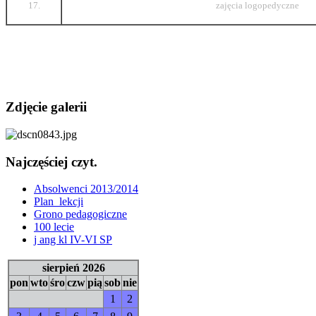
17.
zajęcia logopedyczne
Zdjęcie galerii
Najczęściej czyt.
Absolwenci 2013/2014
Plan_lekcji
Grono pedagogiczne
100 lecie
j ang kl IV-VI SP
sierpień 2026
pon
wto
śro
czw
pią
sob
nie
1
2