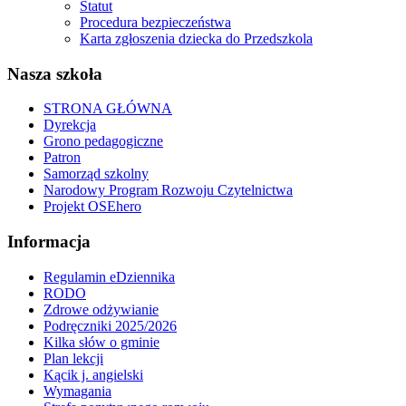
Statut
Procedura bezpieczeństwa
Karta zgłoszenia dziecka do Przedszkola
Nasza szkoła
STRONA GŁÓWNA
Dyrekcja
Grono pedagogiczne
Patron
Samorząd szkolny
Narodowy Program Rozwoju Czytelnictwa
Projekt OSEhero
Informacja
Regulamin eDziennika
RODO
Zdrowe odżywianie
Podręczniki 2025/2026
Kilka słów o gminie
Plan lekcji
Kącik j. angielski
Wymagania