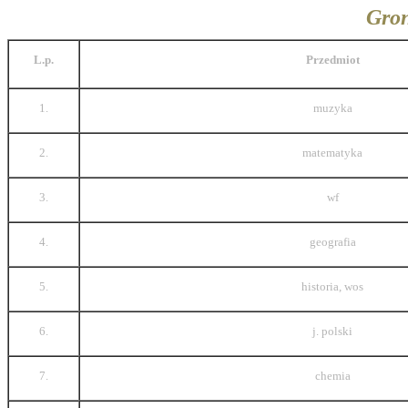
Gron
L.p.
Przedmiot
1.
muzyka
2.
matematyka
3.
wf
4.
geografia
5.
historia, wos
6.
j. polski
7.
chemia