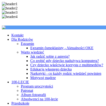
Kontakt
Dla Rodziców
Egzamin
Egzamin ósmoklasisty - Aktualności OKE
Warto wiedzieć
Jak radzić sobie z agresją?
Co zrobić gdy dziecko nadużywa komputera?
Czy dziecko właściwie korzysta z multimediów?
Edukacja własnego dziecka
Narkotyki - co każdy rodzic wiedzieć powinien
Motywuj mądrze
100-LECIE
Program uroczystości
Patronat
Album fotografii
Absolwenci na 100-lecie
Przedszkole