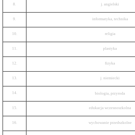
8.
j. angielski
9.
informatyka, technika
10.
religia
11.
plastyka
12.
fizyka
13.
j. niemiecki
14.
biologia, przyroda
15.
edukacja wczesnoszkolna
16.
wychowanie przedszkolne