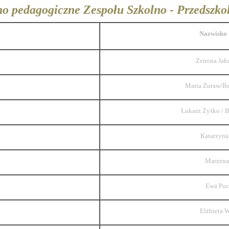
o pedagogiczne Zespołu Szkolno - Przedszko
Nazwisko 
Zenona Jak
Maria Żuraw/Be
Łukasz Zyśko / B
Katarzyna
Marzena
Ewa Puc
Elżbieta 