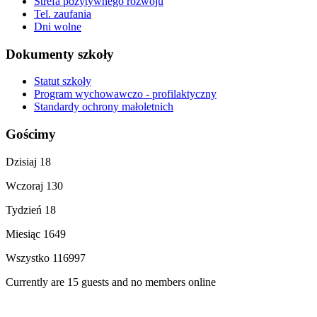
Strefa pozytywnego rozwoju
Tel. zaufania
Dni wolne
Dokumenty szkoły
Statut szkoły
Program wychowawczo - profilaktyczny
Standardy ochrony małoletnich
Gościmy
Dzisiaj
18
Wczoraj
130
Tydzień
18
Miesiąc
1649
Wszystko
116997
Currently are 15 guests and no members online