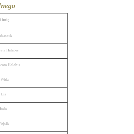
lnego
i imię
ubaszek
ata Hałabis
eata Hałabis
 Widz
 Lis
hala
Wójcik