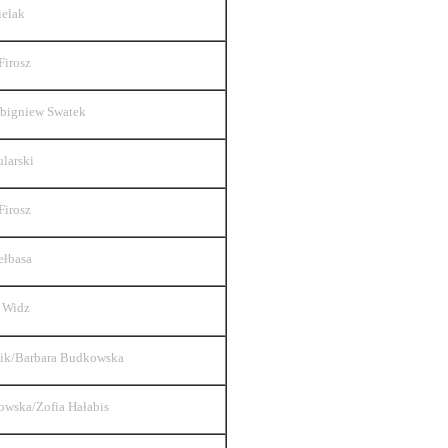
ielak
Firosz
Zbigniew Swatek
larski
Firosz
ełbasa
 Widz
ik/Barbara Budkowska
dowska/Zofia Hałabis