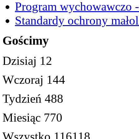
Program wychowawczo - 
Standardy ochrony małol
Gościmy
Dzisiaj
12
Wczoraj
144
Tydzień
488
Miesiąc
770
Wszystko
116118