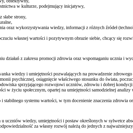
wy, obiektywny,
stnictwa w kulturze, podejmujący inicjatywy,
 słabe strony,
uralne,
nia oraz wykorzystywania wiedzy, informacji z różnych źródeł (techn
ciu własnej wartości i pozytywnym obrazie siebie, chcący się rozwij
iu działań z zakresu promocji zdrowia oraz wspomaganiu ucznia i wy
owanka wiedzy i umiejętności pozwalających na prowadzenie zdrowego
ii psychicznej, osiągnięcie właściwego stosunku do świata, poczucia 
rodowiska sprzyjającego rozwojowi uczniów, zdrowiu i dobrej kondycji
ości w życiu społecznym, opartej na umiejętności samodzielnej anali
 stabilnego systemu wartości, w tym docenienie znaczenia zdrowia ora
ia u uczniów wiedzy, umiejętności i postaw określonych w sylwetce abs
i odpowiedzialność za własny rozwój należą do jednych z najważniejsz