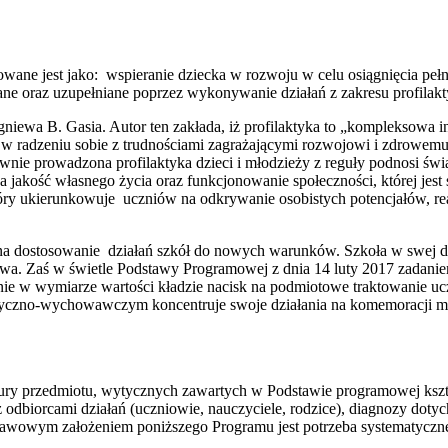
ne jest jako: wspieranie dziecka w rozwoju w celu osiągnięcia pełnej 
e oraz uzupełniane poprzez wykonywanie działań z zakresu profilakty
gniewa B. Gasia. Autor ten zakłada, iż profilaktyka to „kompleksowa 
 w radzeniu sobie z trudnościami zagrażający­mi rozwojowi i zdrowemu
awnie prowadzona profilaktyka dzieci i młodzieży z reguły podnosi 
jakość własnego życia oraz funkcjonowanie społeczności, której je
który ukierunkowuje uczniów na odkrywanie osobistych potencjałów, r
as na dostosowanie działań szkół do nowych warunków. Szkoła w swej
twa. Zaś w świetle Podstawy Programowej z dnia 14 luty 2017 zadani
nie w wymiarze wartości kładzie nacisk na podmiotowe traktowanie u
yczno-wychowawczym koncentruje swoje działania na komemoracji miejs
tury przedmiotu, wytycznych zawartych w Podstawie programowej kszt
ji z odbiorcami działań (uczniowie, nauczyciele, rodzice), diagnozy 
owym założeniem poniższego Programu jest potrzeba systematycznej ak