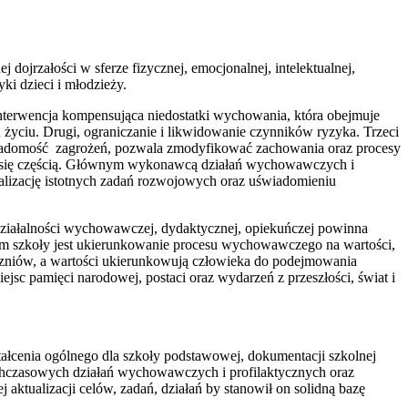
dojrzałości w sferze fizycznej, emocjonalnej, intelektualnej,
ki dzieci i młodzieży.
interwencja kompensująca niedostatki wychowania, która obej­muje
 życiu. Drugi, ograniczanie i likwidowanie czynników ryzyka. Trzeci
świadomość zagrożeń, pozwala zmodyfikować zachowania oraz procesy
st się częścią. Głównym wykonawcą działań wychowawczych i
ealizację istotnych zadań rozwojowych oraz uświadomieniu
 działalności wychowawczej, dydaktycznej, opiekuńczej powinna
em szkoły jest ukierunkowanie procesu wychowawczego na wartości,
czniów, a wartości ukierunkowują człowieka do podejmowania
c pamięci narodowej, postaci oraz wydarzeń z przeszłości, świat i
ałcenia ogólnego dla szkoły podstawowej, dokumentacji szkolnej
dotychczasowych działań wychowawczych i profilaktycznych oraz
tualizacji celów, zadań, działań by stanowił on solidną bazę