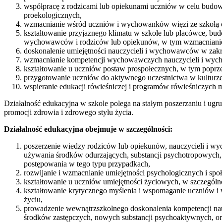
współpracę z rodzicami lub opiekunami uczniów w celu budow
proekologicznych,
wzmacnianie wśród uczniów i wychowanków więzi ze szkołą or
kształtowanie przyjaznego klimatu w szkole lub placówce, bu
wychowawców i rodziców lub opiekunów, w tym wzmacnianie 
doskonalenie umiejętności nauczycieli i wychowawców w zakre
wzmacnianie kompetencji wychowawczych nauczycieli i wyc
kształtowanie u uczniów postaw prospołecznych, w tym poprze
przygotowanie uczniów do aktywnego uczestnictwa w kulturze 
wspieranie edukacji rówieśniczej i programów rówieśniczych
Działalność edukacyjna w szkole polega na stałym poszerzaniu i u
promocji zdrowia i zdrowego stylu życia.
Działalność edukacyjna obejmuje w szczególności:
poszerzenie wiedzy rodziców lub opiekunów, nauczycieli i w
używania środków odurzających, substancji psychotropowych,
postępowania w tego typu przypadkach,
rozwijanie i wzmacnianie umiejętności psychologicznych i spo
kształtowanie u uczniów umiejętności życiowych, w szczególno
kształtowanie krytycznego myślenia i wspomaganie uczniów
życiu,
prowadzenie wewnątrzszkolnego doskonalenia kompetencji n
środków zastępczych, nowych substancji psychoaktywnych, ora