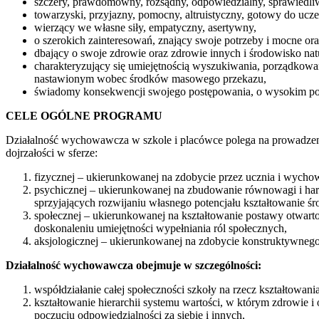
szczery, prawdomówny, rozsądny, odpowiedzialny, sprawiedli
towarzyski, przyjazny, pomocny, altruistyczny, gotowy do ucze
wierzący we własne siły, empatyczny, asertywny,
o szerokich zainteresowań, znający swoje potrzeby i mocne oraz
dbający o swoje zdrowie oraz zdrowie innych i środowisko nat
charakteryzujący się umiejętnością wyszukiwania, porządkowa
nastawionym wobec środków masowego przekazu,
świadomy konsekwencji swojego postępowania, o wysokim poczu
CELE OGÓLNE PROGRAMU
Działalność wychowawcza w szkole i placówce polega na prowadzen
dojrzałości w sferze:
fizycznej – ukierunkowanej na zdobycie przez ucznia i wych
psychicznej – ukierunkowanej na zbudowanie równowagi i harmon
sprzyjających rozwijaniu własnego potencjału kształtowanie ś
społecznej – ukierunkowanej na kształtowanie postawy otwart
doskonaleniu umiejętności wypełniania ról społecznych,
aksjologicznej – ukierunkowanej na zdobycie konstruktywnego i
Działalność wychowawcza obejmuje w szczególności:
współdziałanie całej społeczności szkoły na rzecz kształtowan
kształtowanie hierarchii systemu wartości, w którym zdrowie 
poczuciu odpowiedzialności za siebie i innych,