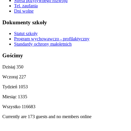
Strefa pozytywnego rozwoju
Tel. zaufania
Dni wolne
Dokumenty szkoły
Statut szkoły
Program wychowawczo - profilaktyczny
Standardy ochrony małoletnich
Gościmy
Dzisiaj
350
Wczoraj
227
Tydzień
1053
Miesiąc
1335
Wszystko
116683
Currently are 173 guests and no members online