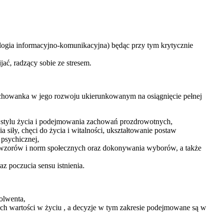
ologia informacyjno-komunikacyjna) będąc przy tym krytycznie
ać, radzący sobie ze stresem.
chowanka w jego rozwoju ukierunkowanym na osiągnięcie pełnej
 stylu życia i podejmowania zachowań prozdrowotnych,
siły, chęci do życia i witalności, ukształtowanie postaw
 psychicznej,
zy wzorów i norm społecznych oraz dokonywania wyborów, a także
z poczucia sensu istnienia.
olwenta,
ych wartości w życiu , a decyzje w tym zakresie podejmowane są w