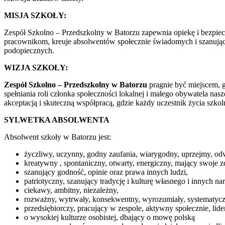
MISJA SZKOŁY:
Zespół Szkolno – Przedszkolny w Batorzu zapewnia opiekę i bezpie
pracownikom, kreuje absolwentów społecznie świadomych i szanującyc
podopiecznych.
WIZJA SZKOŁY:
Zespół Szkolno – Przedszkolny w Batorzu
pragnie być miejscem, g
spełniania roli członka społeczności lokalnej i małego obywatela na
akceptacją i skuteczną współpracą, gdzie każdy uczestnik życia szkol
SYLWETKA ABSOLWENTA
Absolwent szkoły w Batorzu jest:
życzliwy, uczynny, godny zaufania, wiarygodny, uprzejmy, od
kreatywny , spontaniczny, otwarty, energiczny, mający swoje z
szanujący godność, opinie oraz prawa innych ludzi,
patriotyczny, szanujący tradycję i kulturę własnego i innych n
ciekawy, ambitny, niezależny,
rozważny, wytrwały, konsekwentny, wyrozumiały, systematycz
przedsiębiorczy, pracujący w zespole, aktywny społecznie, lider
o wysokiej kulturze osobistej, dbający o mowę polską