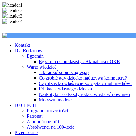
Kontakt
Dla Rodziców
Egzamin
Egzamin ósmoklasisty - Aktualności OKE
Warto wiedzieć
Jak radzić sobie z agresją?
Co zrobić gdy dziecko nadużywa komputera?
Czy dziecko właściwie korzysta z multimediów?
Edukacja własnego dziecka
Narkotyki - co każdy rodzic wiedzieć powinien
Motywuj mądrze
100-LECIE
Program uroczystości
Patronat
Album fotografii
Absolwenci na 100-lecie
Przedszkole