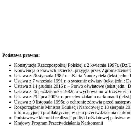
Podstawa prawna:
Konstytucja Rzeczpospolitej Polskiej z 2 kwietnia 1997r. (Dz.U.
Konwencja o Prawach Dziecka, przyjęta przez Zgromadzenie Og
Ustawa z 26 stycznia 1982 r. – Karta Nauczyciela (tekst jedn.: 
Ustawa z 7 września 1991 r. o systemie oświaty (tekst jedn.: Dz
Ustawa z 14 grudnia 2016 r. – Prawo oświatowe (tekst jedn.: Dz
Ustawa z 26 października 1982r. o wychowaniu w trzeźwości i p
Ustawa z 29 lipca 2005r. o przeciwdziałaniu narkomanii (tekst j
Ustawa z 9 listopada 1995r. o ochronie zdrowia przed następst
Rozporządzenie Ministra Edukacji Narodowej z 18 sierpnia 20
informacyjnej i profilaktycznej w celu przeciwdziałania narkom
Podstawowe kierunki realizacji polityki oświatowej państwa 
Krajowy Program Przeciwdziałania Narkomanii