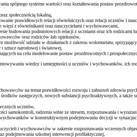
ania spójnego systemu wartości oraz kształtowania postaw prozdrowo
az społecznością lokalną,
dowanie prawidłowych relacji rówieśniczych oraz relacji uczniów i n
więzi z rówieśnikami oraz nauczycielami i wychowawcami,
sie budowania podmiotowych relacji z uczniami oraz ich rodzicami lu
howawców oraz rodziców lub opiekunów,
z możliwość udziału w działaniach z zakresu wolontariatu, sprzyjaj
i sztuce narodowej i światowej,
 mających na celu modelowanie postaw prozdrowotnych i prospołeczny
gruntowywaniu wiedzy i umiejętności u uczniów i wychowanków, ich r
ychowawców na temat prawidłowości rozwoju i zaburzeń zdrowia psyc
 środków zastępczych, nowych substancji psychoaktywnych, a także s
łecznych uczniów,
ści samokontroli, radzenia sobie ze stresem, rozpoznawania i wyrażan
 i wychowanków w konstruktywnym podejmowaniu decyzji w sytuacjac
auczycieli i wychowawców w zakresie rozpoznawania wczesnych obja
z podejmowania szkolnej interwencji profilaktycznej,