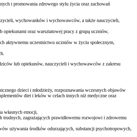
tnych i promowania zdrowego stylu życia oraz zachowań
auczycieli, wychowanków i wychowawców, a także nauczycieli,
b opiekunami oraz warsztatowej pracy z grupą uczniów,
ących aktywnemu uczestnictwu uczniów w życiu społecznym,
ch.
odziców lub opiekunów, nauczycieli i wychowawców z zakresu
hicznego dzieci i młodzieży, rozpoznawania wczesnych objawów
uplementów diet i leków w celach innych niż medyczne oraz
ia własnych emocji,
h trudnych, zagrażających prawidłowemu rozwojowi i zdrowemu
wów używania środków odurzających, substancji psychotropowych,