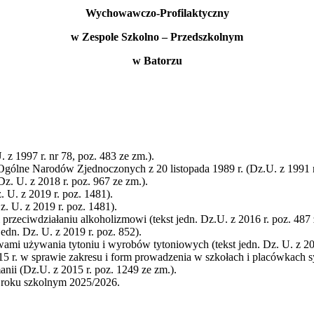
Wychowawczo-Profilaktyczny
w Zespole Szkolno – Przedszkolnym
w Batorzu
 z 1997 r. nr 78, poz. 483 ze zm.).
ólne Narodów Zjednoczonych z 20 listopada 1989 r. (Dz.U. z 1991 r.
Dz. U. z 2018 r. poz. 967 ze zm.).
. U. z 2019 r. poz. 1481).
. U. z 2019 r. poz. 1481).
rzeciwdziałaniu alkoholizmowi (tekst jedn. Dz.U. z 2016 r. poz. 487 
edn. Dz. U. z 2019 r. poz. 852).
wami używania tytoniu i wyrobów tytoniowych (tekst jedn. Dz. U. z 201
15 r. w sprawie zakresu i form prowadzenia w szkołach i placówkach 
anii (Dz.U. z 2015 r. poz. 1249 ze zm.).
w roku szkolnym 2025/2026.