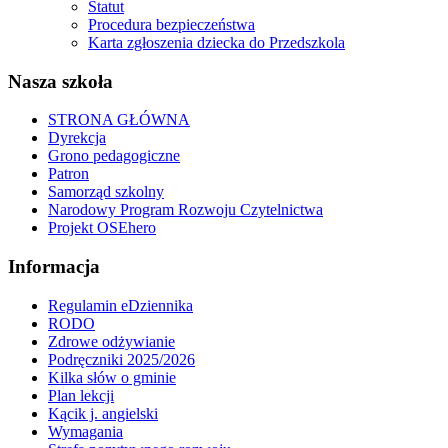
Statut
Procedura bezpieczeństwa
Karta zgłoszenia dziecka do Przedszkola
Nasza szkoła
STRONA GŁÓWNA
Dyrekcja
Grono pedagogiczne
Patron
Samorząd szkolny
Narodowy Program Rozwoju Czytelnictwa
Projekt OSEhero
Informacja
Regulamin eDziennika
RODO
Zdrowe odżywianie
Podręczniki 2025/2026
Kilka słów o gminie
Plan lekcji
Kącik j. angielski
Wymagania