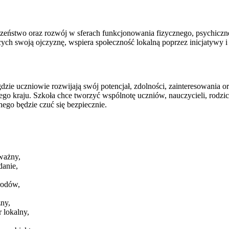
czeństwo oraz rozwój w sferach funkcjonowania fizycznego, psychicz
h swoją ojczyznę, wspiera społeczność lokalną poprzez inicjatywy i 
dzie uczniowie rozwijają swój potencjał, zdolności, zainteresowania o
szego kraju. Szkoła chce tworzyć wspólnotę uczniów, nauczycieli, rod
nego będzie czuć się bezpiecznie.
ważny,
danie,
arodów,
ny,
 lokalny,