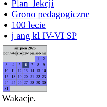
Plan_lekcji
Grono pedagogiczne
100 lecie
j ang kl IV-VI SP
sierpień 2026
pon
wto
śro
czw
pią
sob
nie
1
2
3
4
5
6
7
8
9
10
11
12
13
14
15
16
17
18
19
20
21
22
23
24
25
26
27
28
29
30
31
Wakacje.